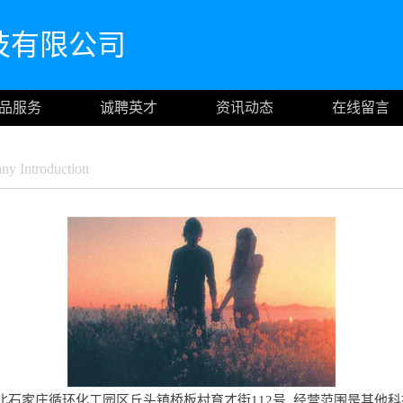
技有限公司
品服务
诚聘英才
资讯动态
在线留言
y Introduction
石家庄循环化工园区丘头镇桥板村育才街112号, 经营范围是其他